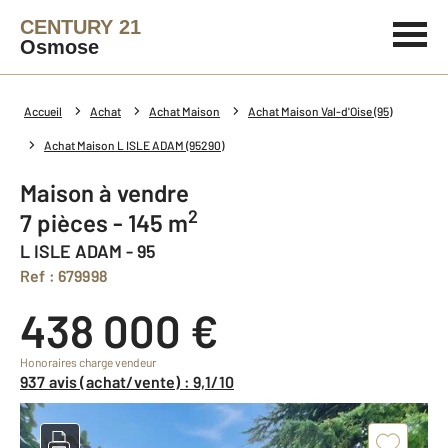
CENTURY 21
Osmose
Accueil
Achat
Achat Maison
Achat Maison Val-d'Oise (95)
Achat Maison L ISLE ADAM (95290)
Maison à vendre
2
7 pièces - 145 m
L ISLE ADAM - 95
Ref : 679998
438 000 €
Honoraires charge vendeur
937 avis (achat/vente) : 9,1/10