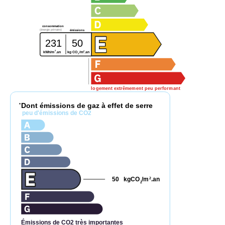
consommation
(énergie primaire)
émissions
231
50
2
2
kg CO
/m
.an
kWh/m
.an
2
logement extrêmement peu performant
Dont émissions de gaz à effet de serre
*
peu d'émissions de CO2
50
kgCO
/m
.an
2
2
Émissions de CO2 très importantes