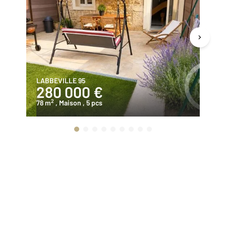
LABBEVILLE 95
NE
280 000 €
2
2
78 m
, Maison
, 5 pcs
78