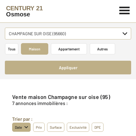
CENTURY 21
Osmose
CHAMPAGNE SUR OISE (95660)
Tous
Maison
Appartement
Autres
Appliquer
Vente maison Champagne sur oise (95)
7 annonces immobilières :
Trier par :
Date
Prix
Surface
Exclusivité
DPE