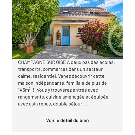
CHAMPAGNE SUR OISE 95
2
147,13 m
, 7 pièces
Ref : 680292
Maison à vendre
365 000 €
Visiter le site dédié
CHAMPAGNE SUR OISE A deux pas des écoles,
transports, commerces dans un secteur
calme, résidentiel. Venez découvrir cette
maison indépendante, familiale de plus de
145m² !!! Vous y trouverez entrée avec
rangements, cuisine aménagée et équipée
avec coin repas, double séjour ...
Voir le détail du bien