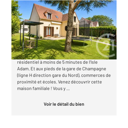
CHAMPAGNE SUR OISE 95
2
134,08 m
, 6 pièces
Ref : 680407
Maison à vendre
519 500 €
Champagne-sur-Oise Dans un secteur
résidentiel à moins de 5 minutes de l'Isle
Adam. Et aux pieds de la gare de Champagne
(ligne H direction gare du Nord), commerces de
proximité et écoles. Venez découvrir cette
maison familiale ! Vous y ...
Voir le détail du bien