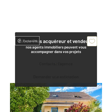
Vous êtes acquéreur et vendeur,
Exclusivité
nos agents immobiliers peuvent vous
accompagner dans vos projets
Contacter l'agence
Demander une estimation
CHAMPAGNE SUR OISE 95
2
147,13 m
, 7 pièces
Ref : 680270
Maison à vendre