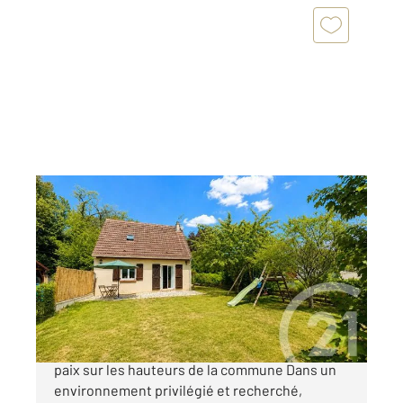
CHAMPAGNE SUR OISE 95
2
77,76 m
, 3 pièces
Ref : 680344
Maison à vendre
315 000 €
Champagne-sur-Oise Un véritable havre de
paix sur les hauteurs de la commune Dans un
environnement privilégié et recherché,