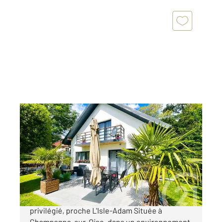
CHAMPAGNE SUR OISE 95
2
110,87 m
, 5 pièces
Ref : 679827
Maison à vendre
449 000 €
Champagne-sur-Oise Environnement
privilégié, proche L'Isle-Adam Située à
Champagne-sur-Oise, dans un environnement