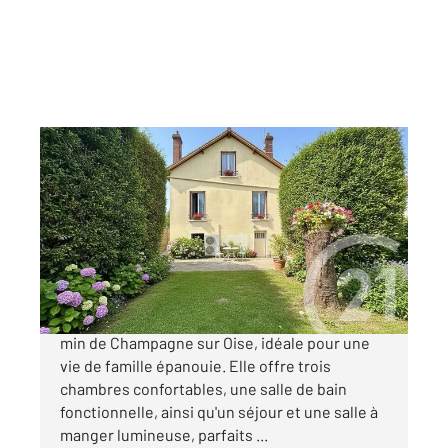
CHAMPAGNE SUR OISE 95
2
97,33 m
, 5 pièces
Ref : 679801
Maison à vendre
299 000 €
Découvrez cette charmante maison située à 5
min de Champagne sur Oise, idéale pour une
vie de famille épanouie. Elle offre trois
chambres confortables, une salle de bain
fonctionnelle, ainsi qu'un séjour et une salle à
manger lumineuse, parfaits ...