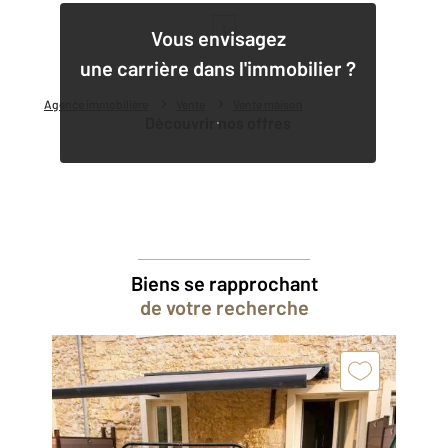
1
Vous envisagez
une carrière dans l'immobilier ?
Agence immobilière
Vente
Vente maison
Découvrir nos offres
Biens se rapprochant
de votre recherche