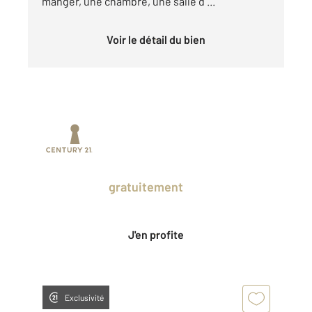
manger, une chambre, une salle d ...
Voir le détail du bien
Prenez un temps d'avance sur le marché
en profitant
gratuitement
des Ventes
Privées CENTURY 21.
J'en profite
Exclusivité