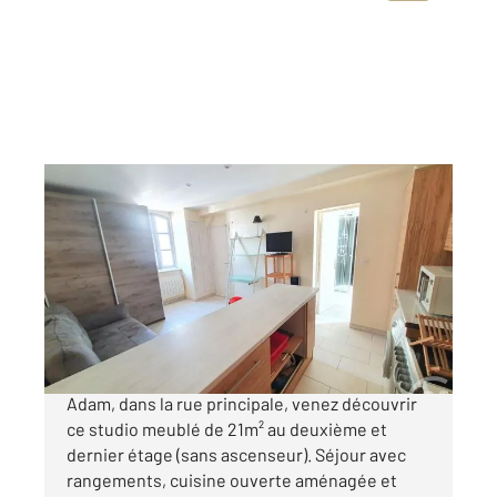
L ISLE ADAM 95
2
21,10 m
, 1 pièce
Ref : 679613
Appartement F1 à vendre
114 000 €
L'ISLE ADAM (95290) En plein centre de l'Isle
Adam, dans la rue principale, venez découvrir
ce studio meublé de 21m² au deuxième et
dernier étage (sans ascenseur). Séjour avec
rangements, cuisine ouverte aménagée et