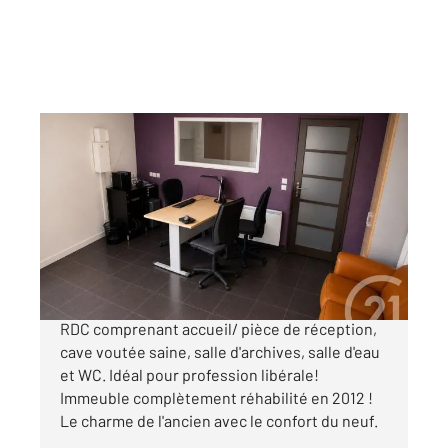
CHAMPAGNE SUR OISE 95
2
47 m
, 1 pièce
Ref : 680349
Appartement Local à vendre
186 500 €
Champagne-sur-Oise Local commercial en
RDC comprenant accueil/ pièce de réception,
cave voutée saine, salle d'archives, salle d'eau
et WC. Idéal pour profession libérale!
Immeuble complètement réhabilité en 2012 !
Le charme de l'ancien avec le confort du neuf.