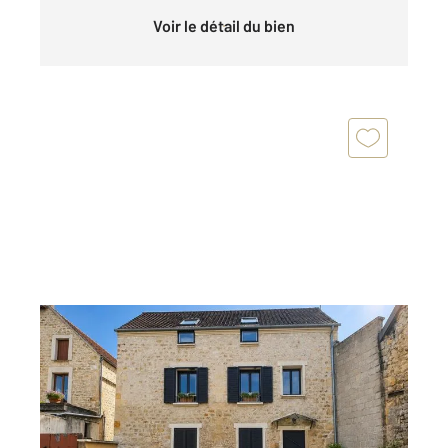
Voir le détail du bien
VALMONDOIS 95
2
26,57 m
, 2 pièces
Ref : 680248
Appartement F2 à vendre
139 500 €