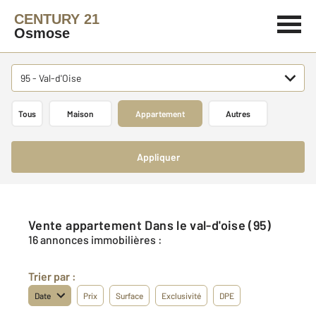
CENTURY 21
Osmose
95 - Val-d'Oise
Tous
Maison
Appartement
Autres
Appliquer
Vente appartement Dans le val-d'oise (95)
16 annonces immobilières :
Trier par :
Date
Prix
Surface
Exclusivité
DPE