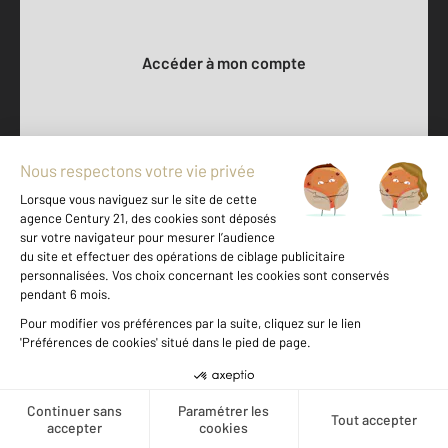
Votre compte :
Accéder à mon compte
500 m
©
Mappy
Votre agence est notée
Achat
Vente
9,1
/
10
Offres d'emploi
Créer une alerte