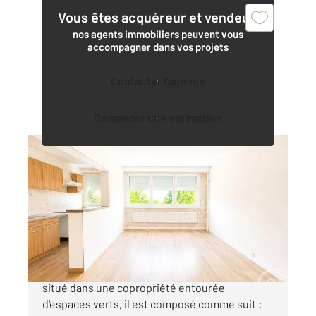
Vous êtes acquéreur et vendeur,
nos agents immobiliers peuvent vous
accompagner dans vos projets
Contacter l'agence
Demander une estimation
L ISLE ADAM 95
2
56,45 m
, 3 pièces
Ref : 680219
Appartement F3 à vendre
185 000 €
Venez découvrir cet appartement trois pièces
situé dans une copropriété entourée
d'espaces verts, il est composé comme suit :