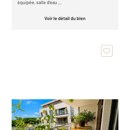
équipée, salle d'eau ...
Voir le détail du bien
L ISLE ADAM 95
2
45 m
, 2 pièces
Ref : 678634
Appartement F2 à vendre