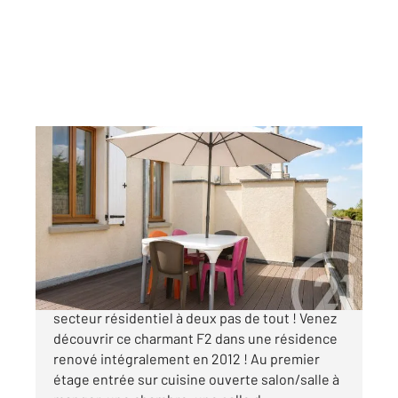
CHAMPAGNE SUR OISE 95
2
31,80 m
, 2 pièces
Ref : 680358
Appartement F2 à vendre
175 500 €
Champagne-sur-Oise - Secteur église Dans un
secteur résidentiel à deux pas de tout ! Venez
découvrir ce charmant F2 dans une résidence
renové intégralement en 2012 ! Au premier
étage entrée sur cuisine ouverte salon/salle à