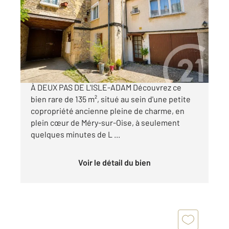
135 m
, 6 pièces
Ref : 679773
Appartement à vendre
199 000 €
MÉRY-SUR-OISE AU CŒUR DU CENTRE-VILLE,
À DEUX PAS DE L'ISLE-ADAM Découvrez ce
bien rare de 135 m², situé au sein d'une petite
copropriété ancienne pleine de charme, en
plein cœur de Méry-sur-Oise, à seulement
quelques minutes de L ...
Voir le détail du bien