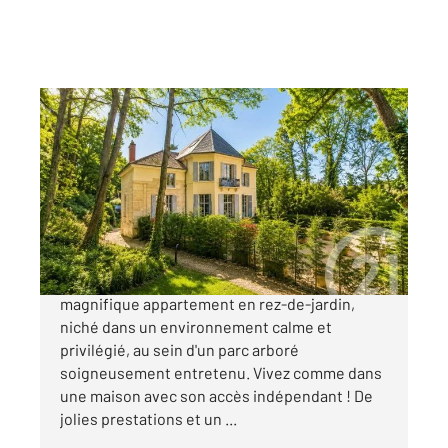
L ISLE ADAM 95
2
92,24 m
, 3 pièces
Ref : 677801
Appartement F4 à vendre
428 000 €
L'ISLE ADAM : Laissez-vous séduire par ce
magnifique appartement en rez-de-jardin,
niché dans un environnement calme et
privilégié, au sein d'un parc arboré
soigneusement entretenu. Vivez comme dans
une maison avec son accès indépendant ! De
jolies prestations et un ...