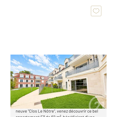
L ISLE ADAM 95
2
62,12 m
, 3 pièces
Ref : 680419
Appartement à vendre
397 000 €
Situé en rez-de-jardin au sein de la résidence
neuve "Clos Le Nôtre", venez découvrir ce bel
appartement F3 de 62 m², bénéficiant d'une