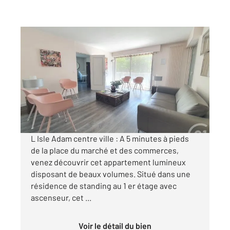
L ISLE ADAM 95
2
107,28 m
, 5 pièces
Ref : 679850
Appartement F5 à vendre
430 000 €
Visiter le site dédié
L Isle Adam centre ville : A 5 minutes à pieds
de la place du marché et des commerces,
venez découvrir cet appartement lumineux
disposant de beaux volumes. Situé dans une
résidence de standing au 1 er étage avec
ascenseur, cet ...
Voir le détail du bien