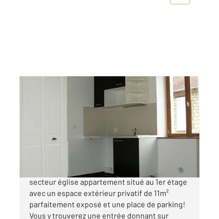
CHAMPAGNE SUR OISE 95
2
20,10 m
, 1 pièce
Ref : 680378
Appartement F1 à vendre
129 000 €
Champagne-sur-Oise - Idéalement située,
secteur église appartement situé au 1er étage
avec un espace extérieur privatif de 11m²
parfaitement exposé et une place de parking!
Vous y trouverez une entrée donnant sur