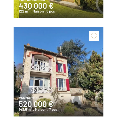
430 000 €
2
122 m
, Maison
, 6 pcs
PARMAIN 95
520 000 €
2
143,6 m
, Maison
, 7 pcs