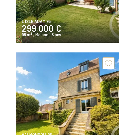
L ISLE ADAM 95
299 000 €
2
98 m
, Maison
, 5 pcs
VALMONDOIS 95