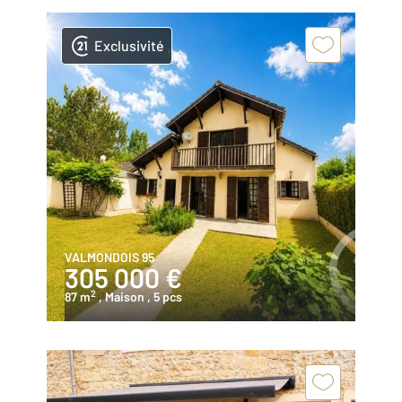
Exclusivité
VALMONDOIS 95
305 000 €
2
87 m
, Maison
, 5 pcs