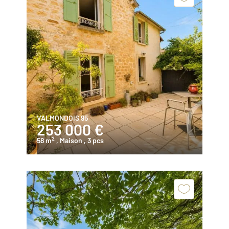
VALMONDOIS 95
253 000 €
2
58 m
, Maison
, 3 pcs