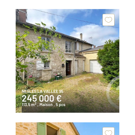
NESLES LA VALLEE 95
245 000 €
2
113,5 m
, Maison
, 5 pcs