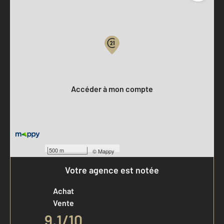
Parlons de vous, parlons biens
Votre compte :
Accéder à mon compte
500 m
©
Mappy
Votre agence est notée
Achat
Vente
9,1
/
10